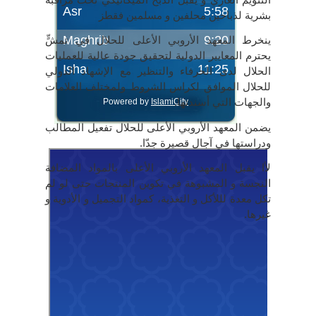
بشرية لذباحين محلفين و مسلمين فقطز
ينخرط المعهد الأروبي الأعلى للحلال في تمشٍّ
يحترم المعايير الدولية لتحقيق جودة عالية للعمليات
الحلال لدى الحرفاء والتنظير مع الإشهاد الدولي
للحلال الموافق لكراس الشروط ولمختلف العلامات
والجهات التي أسندتها.
يضمن المعهد الأروبي الأعلى للحلال تفعيل المطالب
ودراستها في آجال قصيرة جدّا.
لأا يقبل المعهد الأروبي الأعلى بالمواد المضافة
النجسة و المشبوهة في تكوين المنتجات حتى لو لم
تكل معدة لللأكل و التغذية، كمواد التجميل و الأدوية و
غيرها.