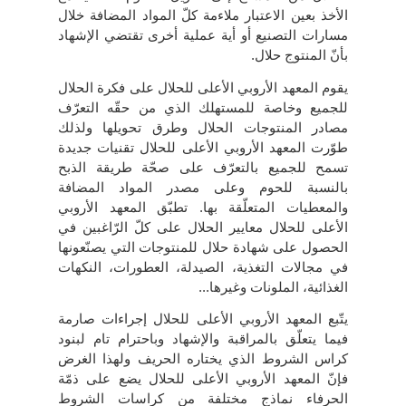
الأخذ بعين الاعتبار ملاءمة كلّ المواد المضافة خلال
مسارات التصنيع أو أية عملية أخرى تقتضي الإشهاد
بأنّ المنتوج حلال.
يقوم المعهد الأروبي الأعلى للحلال على فكرة الحلال
للجميع وخاصة للمستهلك الذي من حقّه التعرّف
مصادر المنتوجات الحلال وطرق تحويلها ولذلك
طوّرت المعهد الأروبي الأعلى للحلال تقنيات جديدة
تسمح للجميع بالتعرّف على صحّة طريقة الذبح
بالنسبة للحوم وعلى مصدر المواد المضافة
والمعطيات المتعلّقة بها. تطبّق المعهد الأروبي
الأعلى للحلال معايير الحلال على كلّ الرّاغبين في
الحصول على شهادة حلال للمنتوجات التي يصنّعونها
في مجالات التغذية، الصيدلة، العطورات، النكهات
الغذائية، الملونات وغيرها...
يتّبع المعهد الأروبي الأعلى للحلال إجراءات صارمة
فيما يتعلّق بالمراقبة والإشهاد وباحترام تام لبنود
كراس الشروط الذي يختاره الحريف ولهذا الغرض
فإنّ المعهد الأروبي الأعلى للحلال يضع على ذمّة
الحرفاء نماذج مختلفة من كراسات الشروط