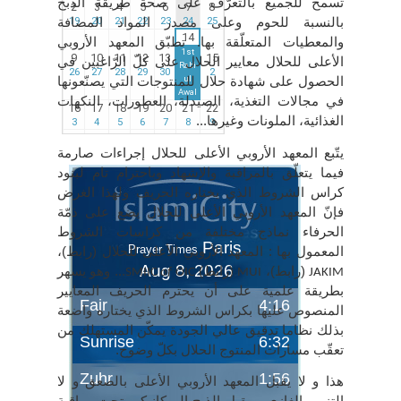
تسمح للجميع بالتعرّف على صحّة طريقة الذبح
بالنسبة للحوم وعلى مصدر المواد المضافة
والمعطيات المتعلّقة بها. تطبّق المعهد الأروبي
الأعلى للحلال معايير الحلال على كلّ الرّاغبين في
الحصول على شهادة حلال للمنتوجات التي يصنّعونها
في مجالات التغذية، الصيدلة، العطورات، النكهات
الغذائية، الملونات وغيرها...
يتّبع المعهد الأروبي الأعلى للحلال إجراءات صارمة
فيما يتعلّق بالمراقبة والإشهاد وباحترام تام لبنود
كراس الشروط الذي يختاره الحريف ولهذا الغرض
فإنّ المعهد الأروبي الأعلى للحلال يضع على ذمّة
الحرفاء نماذج مختلفة من كراسات الشروط
المعمول بها : المعهد الأروبي الأعلى للحلال (رابط)،
(رابط)،
(رابط)
... وهو يسهر
SMIIC
of
OIC
MUI
JAKIM
بطريقة علمية على أن يحترم الحريف المعايير
المنصوص عليها بكراس الشروط الذي يختاره واضعة
بذلك نظاما تدقيق عالي الجودة يمكّن المستهلك من
تعقّب مسارات المنتوج الحلال بكلّ وضوح.
هذا و لا يقبل المعهد الأروبي الأعلى بالصعق و لا
التنويم الغازي و يقبل الذبح الميكانيكي تحت مراقبة