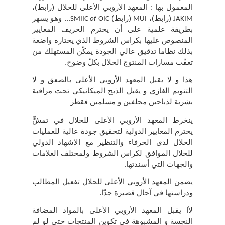
المعمول بها : المعهد الأروبي الأعلى للحلال (رابط)،
(رابط)،
(رابط)
... وهو يسهر
SMIIC
of
OIC
MUI
JAKIM
بطريقة علمية على أن يحترم الحريف المعايير
المنصوص عليها بكراس الشروط الذي يختاره واضعة
بذلك نظاما تدقيق عالي الجودة يمكّن المستهلك من
تعقّب مسارات المنتوج الحلال بكلّ وضوح.
هذا و لا يقبل المعهد الأروبي الأعلى بالصعق و لا
التنويم الغازي و يقبل الذبح الميكانيكي تحت مراقبة
بشرية لذباحين محلفين و مسلمين فقطز
ينخرط المعهد الأروبي الأعلى للحلال في تمشٍّ
يحترم المعايير الدولية لتحقيق جودة عالية للعمليات
الحلال لدى الحرفاء والتنظير مع الإشهاد الدولي
للحلال الموافق لكراس الشروط ولمختلف العلامات
والجهات التي أسندتها.
يضمن المعهد الأروبي الأعلى للحلال تفعيل المطالب
ودراستها في آجال قصيرة جدّا.
لأا يقبل المعهد الأروبي الأعلى بالمواد المضافة
النجسة و المشبوهة في تكوين المنتجات حتى لو لم